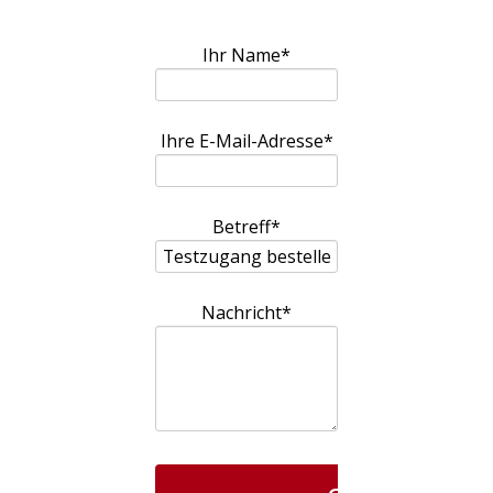
Pflichtfeld
Ihr Name
*
Pflichtfeld
Ihre E-Mail-Adresse
*
Pflichtfeld
Betreff
*
Pflichtfeld
Nachricht
*